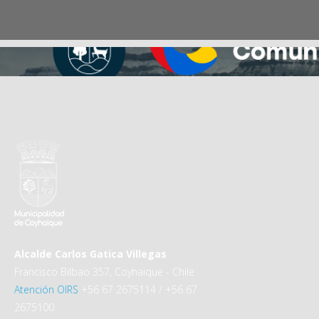
Alcalde Carlos Gatica Villegas
Francisco Bilbao 357, Coyhaique - Chile
Atención OIRS
+56 67 2675114 / +56 67
2675100