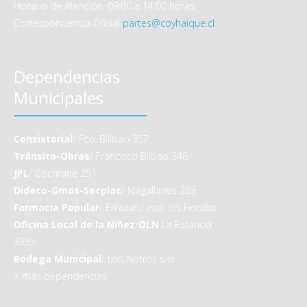
Horario de Atención: 09:00 a 14:00 horas
Correspondencia Oficial
partes@coyhaique.cl
Dependencias
Municipales
Consistorial
/ Fco. Billbao 357
Tránsito-Obras
/ Francisco Bilbao 346
JPL
/ Cochrane 251
Dideco-Gmas-Secplac
/ Magallanes 283
Farmacia Popular
/ Errazuriz esq. los Fiordos
Oficina Local de la Niñez
/
OLN
La Estancia
3335
Bodega Municipal
/ Los Notros s/n
>
más dependencias