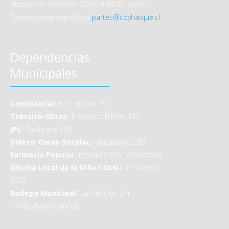
Horario de Atención: 09:00 a 14:00 horas
Correspondencia Oficial
partes@coyhaique.cl
Dependencias
Municipales
Consistorial
/ Fco. Billbao 357
Tránsito-Obras
/ Francisco Bilbao 346
JPL
/ Cochrane 251
Dideco-Gmas-Secplac
/ Magallanes 283
Farmacia Popular
/ Errazuriz esq. los Fiordos
Oficina Local de la Niñez
/
OLN
La Estancia
3335
Bodega Municipal
/ Los Notros s/n
>
más dependencias