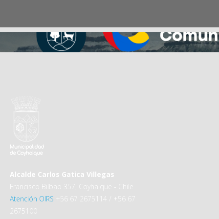
Alcalde Carlos Gatica Villegas
Francisco Bilbao 357, Coyhaique - Chile
Atención OIRS
+56 67 2675114 / +56 67
2675100