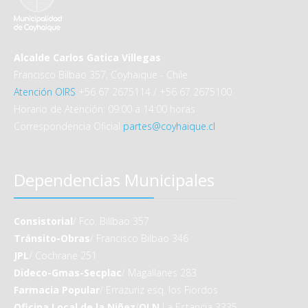
Alcalde Carlos Gatica Villegas
Francisco Bilbao 357, Coyhaique - Chile
Atención OIRS
+56 67 2675114 / +56 67 2675100
Horario de Atención: 09:00 a 14:00 horas
Correspondencia Oficial
partes@coyhaique.cl
Dependencias Municipales
Consistorial
/ Fco. Billbao 357
Tránsito-Obras
/ Francisco Bilbao 346
JPL
/ Cochrane 251
Dideco-Gmas-Secplac
/ Magallanes 283
Farmacia Popular
/ Errazuriz esq. los Fiordos
Oficina Local de la Niñez
/
OLN
La Estancia 3335