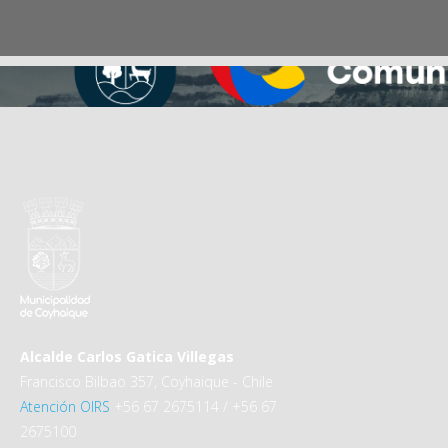
Alcalde Carlos Gatica Villegas
Francisco Bilbao 357, Coyhaique - Chile
Atención OIRS
+56 67 2675114 / +56 67
2675100