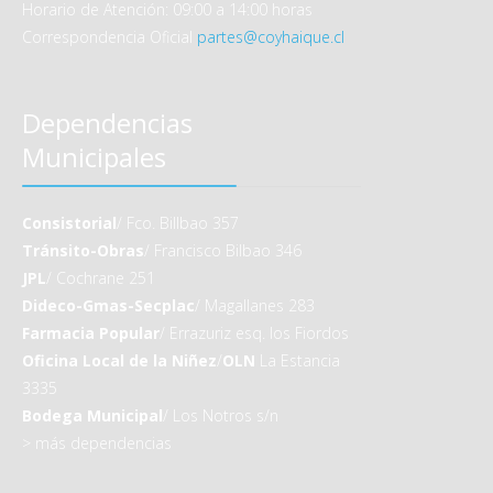
Horario de Atención: 09:00 a 14:00 horas
Correspondencia Oficial
partes@coyhaique.cl
Dependencias
Municipales
Consistorial
/ Fco. Billbao 357
Tránsito-Obras
/ Francisco Bilbao 346
JPL
/ Cochrane 251
Dideco-Gmas-Secplac
/ Magallanes 283
Farmacia Popular
/ Errazuriz esq. los Fiordos
Oficina Local de la Niñez
/
OLN
La Estancia
3335
Bodega Municipal
/ Los Notros s/n
>
más dependencias