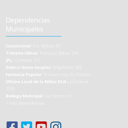
Dependencias
Municipales
Consistorial
/ Fco. Billbao 357
Tránsito-Obras
/ Francisco Bilbao 346
JPL
/ Cochrane 251
Dideco-Gmas-Secplac
/ Magallanes 283
Farmacia Popular
/ Errazuriz esq. los Fiordos
Oficina Local de la Niñez
/
OLN
La Estancia
3335
Bodega Municipal
/ Los Notros s/n
>
más dependencias