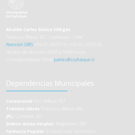
Alcalde Carlos Gatica Villegas
Francisco Bilbao 357, Coyhaique - Chile
Atención OIRS
+56 67 2675114 / +56 67 2675100
Horario de Atención: 09:00 a 14:00 horas
Correspondencia Oficial
partes@coyhaique.cl
Dependencias Municipales
Consistorial
/ Fco. Billbao 357
Tránsito-Obras
/ Francisco Bilbao 346
JPL
/ Cochrane 251
Dideco-Gmas-Secplac
/ Magallanes 283
Farmacia Popular
/ Errazuriz esq. los Fiordos