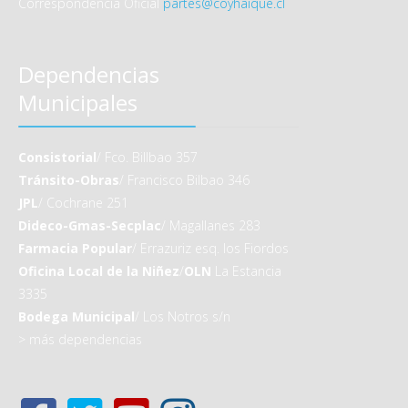
Correspondencia Oficial
partes@coyhaique.cl
Dependencias
Municipales
Consistorial
/ Fco. Billbao 357
Tránsito-Obras
/ Francisco Bilbao 346
JPL
/ Cochrane 251
Dideco-Gmas-Secplac
/ Magallanes 283
Farmacia Popular
/ Errazuriz esq. los Fiordos
Oficina Local de la Niñez
/
OLN
La Estancia
3335
Bodega Municipal
/ Los Notros s/n
>
más dependencias