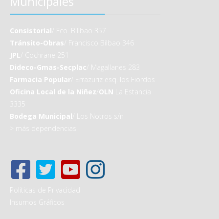
Municipales
Consistorial
/ Fco. Billbao 357
Tránsito-Obras
/ Francisco Bilbao 346
JPL
/ Cochrane 251
Dideco-Gmas-Secplac
/ Magallanes 283
Farmacia Popular
/ Errazuriz esq. los Fiordos
Oficina Local de la Niñez
/
OLN
La Estancia
3335
Bodega Municipal
/ Los Notros s/n
>
más dependencias
Políticas de Privacidad
Insumos Gráficos