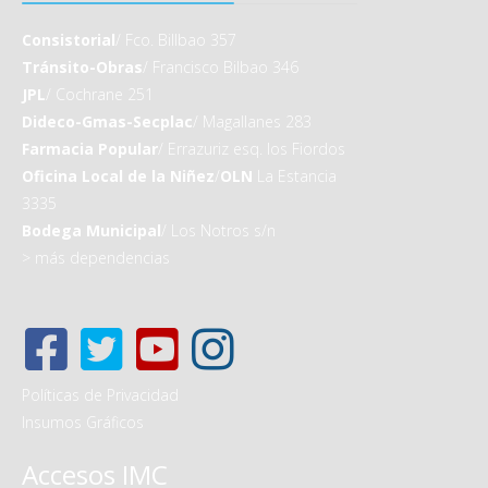
Consistorial
/ Fco. Billbao 357
Tránsito-Obras
/ Francisco Bilbao 346
JPL
/ Cochrane 251
Dideco-Gmas-Secplac
/ Magallanes 283
Farmacia Popular
/ Errazuriz esq. los Fiordos
Oficina Local de la Niñez
/
OLN
La Estancia
3335
Bodega Municipal
/ Los Notros s/n
>
más dependencias
Políticas de Privacidad
Insumos Gráficos
Accesos IMC